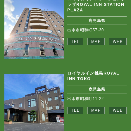
ラザROYAL INN STATION
PLAZA
鹿児島県
出水市昭和町57-30
TEL
MAP
WEB
ロイヤルイン桃晃ROYAL
INN TOKO
鹿児島県
出水市昭和町11-22
TEL
MAP
WEB